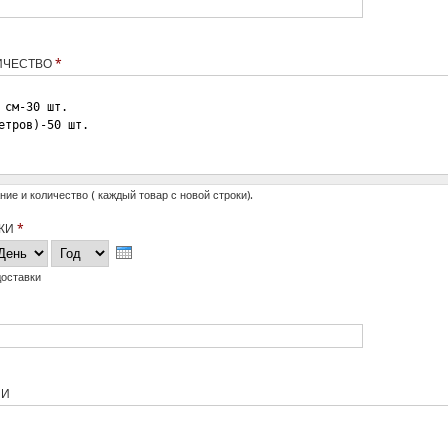
ЛИЧЕСТВО
*
ие и количество ( каждый товар с новой строки).
ВКИ
*
ень
Год
доставки
ИИ